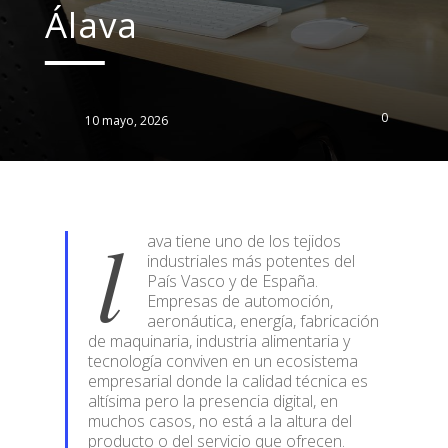
Álava
0
10 mayo, 2026
l
ava tiene uno de los tejidos
industriales más potentes del
País Vasco y de España.
Empresas de automoción,
aeronáutica, energía, fabricación
de maquinaria, industria alimentaria y
tecnología conviven en un ecosistema
empresarial donde la calidad técnica es
altísima pero la presencia digital, en
muchos casos, no está a la altura del
producto o del servicio que ofrecen.