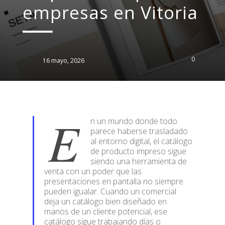
empresas en Vitoria
0
16 mayo, 2026
E
n un mundo donde todo
parece haberse trasladado
al entorno digital, el catálogo
de producto impreso sigue
siendo una herramienta de
venta con un poder que las
presentaciones en pantalla no siempre
pueden igualar. Cuando un comercial
deja un catálogo bien diseñado en
manos de un cliente potencial, ese
catálogo sigue trabajando días o