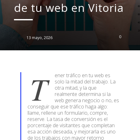
de tu web en Vitoria
0
13 mayo, 2026
T
ener tráfico en tu web es
solo la mitad del trabajo. La
otra mitad, y la que
realmente determina si la
web genera negocio o no, es
conseguir que ese tráfico haga algo:
llame, rellene un formulario, compre,
reserve. La tasa de conversión es el
porcentaje de visitantes que completan
esa acción deseada, y mejorarla es uno
de los trabajos con mayor retorno