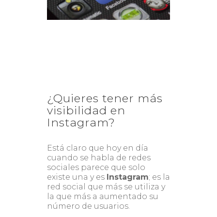
¿Quieres tener más
visibilidad en
Instagram?
Está claro que hoy en día
cuando se habla de redes
sociales parece que solo
existe una y es
Instagram
; es la
red social que más se utiliza y
la que más a aumentado su
número de usuarios.