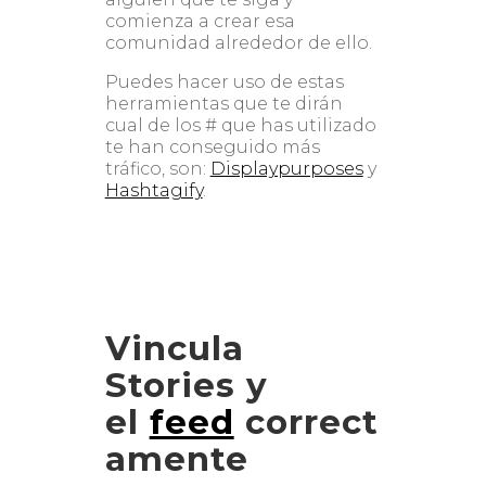
comienza a crear esa
comunidad alrededor de ello.
Puedes hacer uso de estas
herramientas que te dirán
cual de los # que has utilizado
te han conseguido más
tráfico, son:
Displaypurposes
y
Hashtagify
.
Vincula
Stories y
el
feed
correct
amente